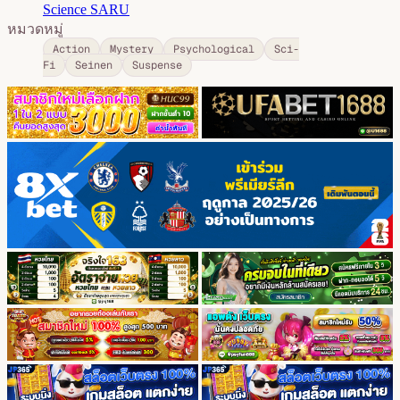
Science SARU
หมวดหมู่
Action
Mystery
Psychological
Sci-
Fi
Seinen
Suspense