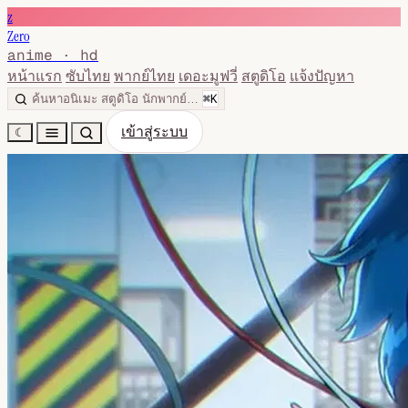
z
Zero
anime · hd
หน้าแรก
ซับไทย
พากย์ไทย
เดอะมูฟวี่
สตูดิโอ
แจ้งปัญหา
⌘K
ค้นหาอนิเมะ สตูดิโอ นักพากย์…
เข้าสู่ระบบ
☾