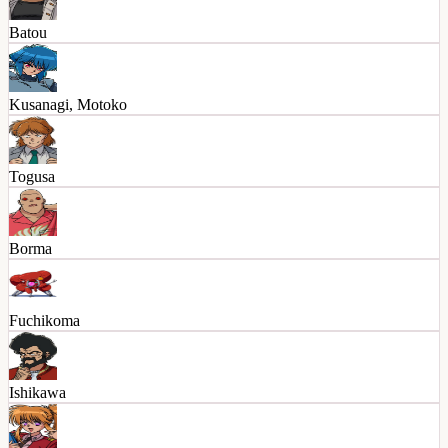
Batou
Kusanagi, Motoko
Togusa
Borma
Fuchikoma
Ishikawa