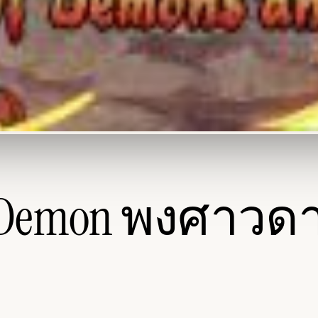
and Demon พงศาว