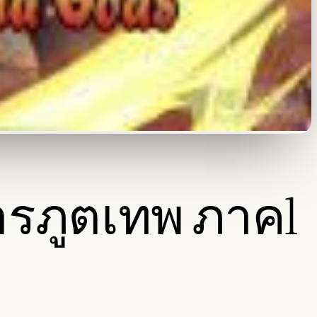
ดารภูตเทพ ภาค1