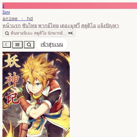
z
Zero
anime · hd
หน้าแรก
ซับไทย
พากย์ไทย
เดอะมูฟวี่
สตูดิโอ
แจ้งปัญหา
⌘K
ค้นหาอนิเมะ สตูดิโอ นักพากย์…
เข้าสู่ระบบ
☾