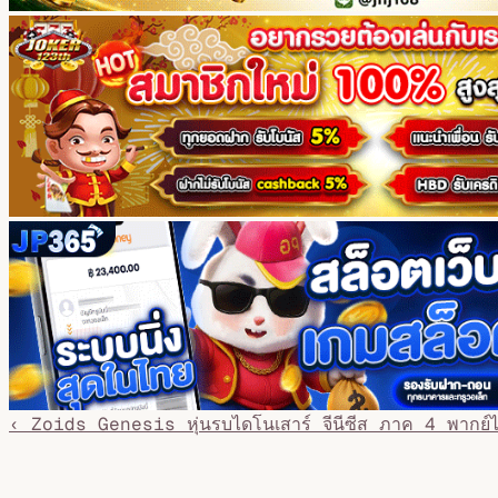
‹ Zoids Genesis หุ่นรบไดโนเสาร์ จีนีซีส ภาค 4 พากย์