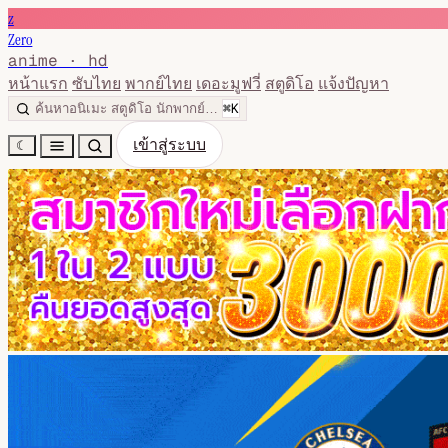
z
Zero
anime · hd
หน้าแรก
ซับไทย
พากย์ไทย
เดอะมูฟวี่
สตูดิโอ
แจ้งปัญหา
⌘K
ค้นหาอนิเมะ สตูดิโอ นักพากย์…
เข้าสู่ระบบ
☾