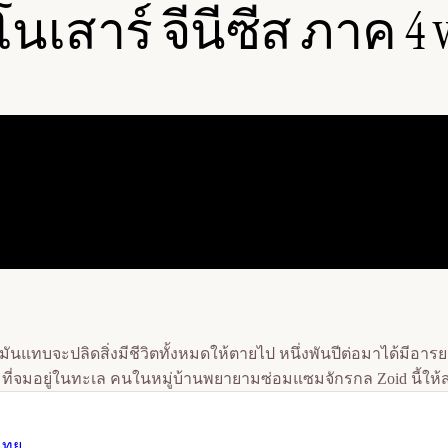
ดโนเสาร์ จีนีซีส ภาค 4 
จะปลิดสิ่งมีชีวิตทั้งหมดให้ตายไป หนึ่งพันปีต่อมาได้มีอารยธรร
id ที่จมอยู่ในทะเล คนในหมู่บ้านพยายามซ่อมแซมจักรกล Zoid นี้ให
์ไทย