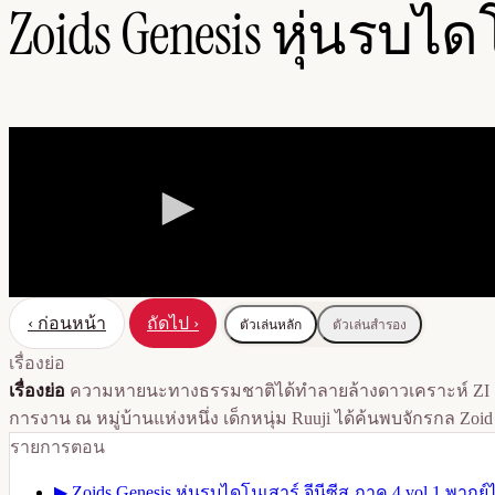
Zoids Genesis หุ่นรบไ
‹ ก่อนหน้า
ถัดไป ›
ตัวเล่นหลัก
ตัวเล่นสำรอง
เรื่องย่อ
เรื่องย่อ
ความหายนะทางธรรมชาติได้ทำลายล้างดาวเคราะห์ ZI มันแทบ
การงาน ณ หมู่บ้านแห่งหนึ่ง เด็กหนุ่ม Ruuji ได้ค้นพบจักรกล Zo
รายการตอน
▶
Zoids Genesis หุ่นรบไดโนเสาร์ จีนีซีส ภาค 4 vol 1 พากย